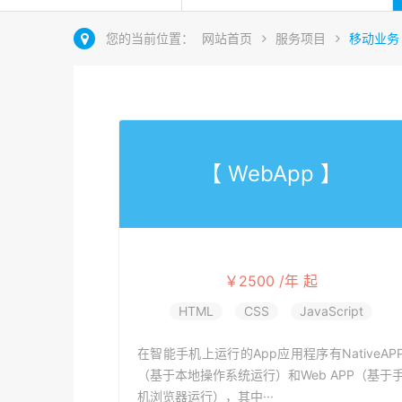
您的当前位置：
网站首页
服务项目
移动业务
【 WebApp 】
￥2500 /年 起
HTML
CSS
JavaScript
在智能手机上运行的App应用程序有NativeAP
（基于本地操作系统运行）和Web APP（基于
机浏览器运行），其中···