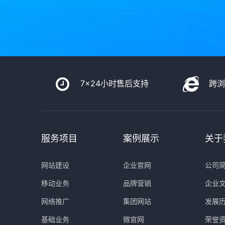
7x24小时售后支持
跨
服务项目
案例展示
关于
网站建设
企业官网
公司
移动业务
品牌营销
企业
网络推广
集团网站
发展
基础业务
微官网
荣誉