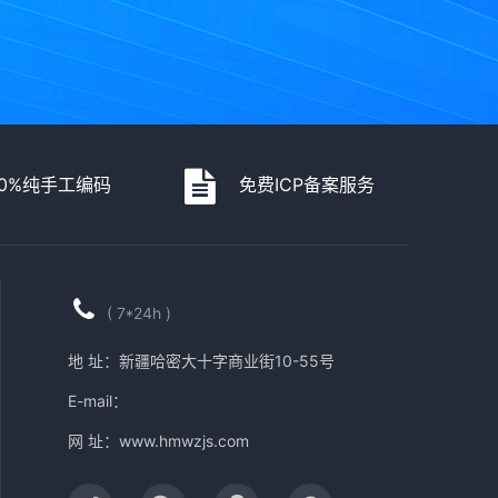
00%纯手工编码
免费ICP备案服务
( 7*24h )
地 址：新疆哈密大十字商业街10-55号
E-mail：
网 址：
www.hmwzjs.com