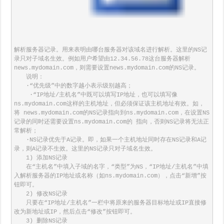
解析服务器记录。用来表明由哪台服务器对该域名进行解析。这里的NS记
录只对子域名生效。例如用户希望由12.34.56.78这台服务器解析
news.mydomain.com，则需要设置news.mydomain.com的NS记录。

　　说明：

　　·“优先级”中的数字越小表示级别越高； 

　 　·“IP地址/主机名”中既可以填写IP地址，也可以填写像
ns.mydomain.com这样的主机地址，但必须保证该主机地址有效。如，
将 news.mydomain.com的NS记录指向到ns.mydomain.com，在设置NS
记录的同时还需要设置ns.mydomain.com的 指向，否则NS记录将无法正
常解析； 

　　·NS记录优先于A记录。即，如果一个主机地址同时存在NS记录和A记
录，则A记录不生效。这里的NS记录只对子域名生效。

　　1) 添加NS记录

　　在“主机名”中填入子域的名字，“类型”为NS，“IP地址/主机名”中填
入解析服务器的IP地址或名称（如ns.mydomain.com），点击“新增”按
钮即可。

　　2) 修改NS记录

　　只要在“IP地址/主机名”一栏中将原来的服务器目标地址或IP直接修
改为新地址或IP，然后点击“修改”按钮即可。

　　3) 删除NS记录
