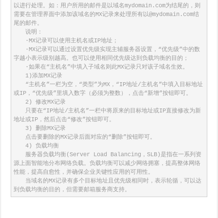
以进行处理。如：用户所用的邮件是以域名mydomain.com为结尾的，则
需要在管理界面中添加该域名的MX记录来处理所有以@mydomain.com结
尾的邮件。

　　说明：

　　·MX记录可以使用主机名或IP地址； 

　　·MX记录可以通过设置优先级实现主辅服务器设置，“优先级”中的数
字越小表示级别越高。也可以使用相同优先级达到负载均衡的目的； 

　　·如果在“主机名”中填入子域名则此MX记录只对该子域名生效。

　　1)添加MX记录

　　“主机名”一栏为空，“类型”为MX，“IP地址/主机名”中填入目标地址
或IP，“优先级”里填入数字（必须为整数），点击“新增”按钮即可。

　　2) 修改MX记录

　　只要在“IP地址/主机名”一栏中将原来的目标地址或IP直接修改为新
地址或IP，然后点击“修改”按钮即可。

　　3) 删除MX记录

　　点击要删除的MX记录后面对应的“删除”按钮即可。

　　4) 负载均衡

　　服务器负载均衡(Server Load Balancing，SLB)是指在一系列资
源上面智能地分布网络负载。负载均衡可以减少网络拥塞，提高整体网络
性能，提高自愈性，并确保企业关键性应用的可用性。

　　当域名的MX记录有多个目标地址且优先级相同时，表示轮循，可以达
到负载均衡的目的，但需要邮箱服务商支持。